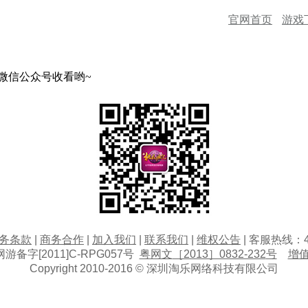
官网首页
游戏
微信公众号收看哟~
务条款
|
商务合作
|
加入我们
|
联系我们
|
维权公告
|
客服热线：
网游备字
[2011]C-RPG057
号
粤网文
［2013］0832-232
号
增
Copyright 2010-2016 ©
深圳淘乐网络科技有限公司